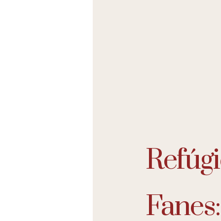
Refúg
Fanes: