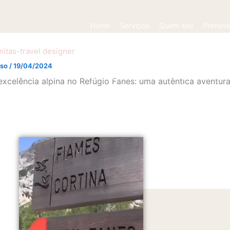
Home
Serviços
Quem sou
Primave
mitas-travel designer
sso
/
19/04/2024
Roteiros personalizados nas Dolomitas
excelência alpina no Refúgio Fanes: uma autêntica aventur