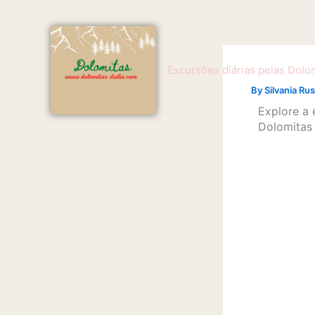
Skip
to
content
Excursões diárias pelas Dolo
By
Silvania Ru
Explore a 
Dolomitas