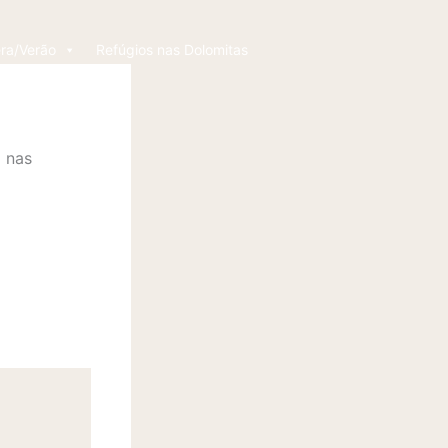
ra/Verão
Refúgios nas Dolomitas
Contato
a nas