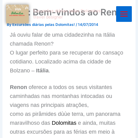
Skip
Itália: Bem-vindos ao Renon!
to
Excursões diárias pelas Dolomitas-
travel designer
content
By
Excursões diárias pelas Dolomitas!
/
14/07/2014
Já ouviu falar de uma cidadezinha na Itália
chamada Renon?
O lugar perfeito
para se recuperar do cansaço
cotidiano. Localizado acima da cidade de
Bolzano –
Itália
.
Renon
oferece a todos os seus visitantes
caminhadas nas montanhas intocadas ou
viagens nas principais atrações,
como as pirâmides dùùe terra, um panorama
maravilhoso das
Dolomitas
e ainda, muitas
outras excurs
ões
para as férias
em meio à