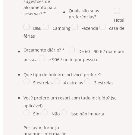
sugestões de
alojamento para
Quais são suas
reservar?
*
preferências?
Hotel
B&B
Camping
Fazenda
casa de
férias
Orçamento diário?
*
De 60 - 90 € / noite por
pessoa
> 90€ / noite por pessoa
Que tipo de hotel/resort você prefere?
5 estrelas
4 estrelas
3 estrelas
Você prefere um resort com tudo incluído? (se
aplicável)
Sim
Não
Isso não importa
Por favor, forneça
qualquer informação